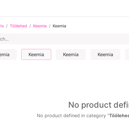
ts
Töölehed
Keemia
Keemia
emia
Keemia
Keemia
Keemia
No product def
No product defined in category "
Töölehed