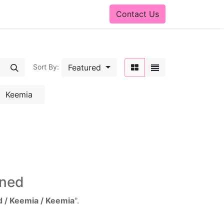
Contact Us
Featured
Sort By:
Keemia
ined
 / Keemia / Keemia
".