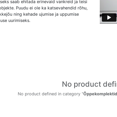
seks saab ehitada erinevaid vankreid ja teisi
objekte. Puudu ei ole ka katsevahendid rõhu,
ükkejõu ning kehade ujumise ja uppumise
muse uurimiseks.
No product def
No product defined in category "
Õppekomplektid 