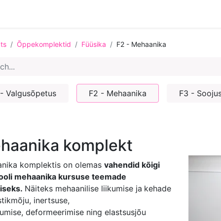
ts
Õppekomplektid
Füüsika
F2 - Mehaanika
 - Valgusõpetus
F2 - Mehaanika
F3 - Soojus
haanika komplekt
nika komplektis on olemas
vahendid kõigi
ooli mehaanika kursuse teemade
iseks.
Näiteks mehaanilise liikumise ja
kehade
tikmõju, inertsuse,
umise, deformeerimise ning elastsusjõu