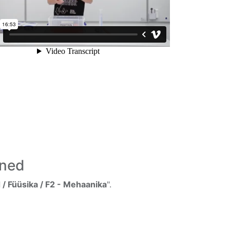
ined
/ Füüsika / F2 - Mehaanika
".