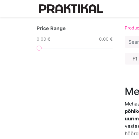
Home
Price Range
Produc
0.00 €
0.00 €
F1
Me
Mehaa
põhik
uurim
vastas
hõõrd