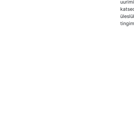
uurimi
katse
ülesl
tingi