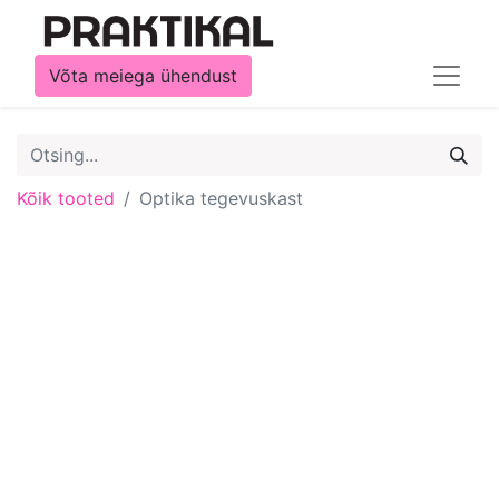
Võta meiega ühendust
Kõik tooted
Optika tegevuskast