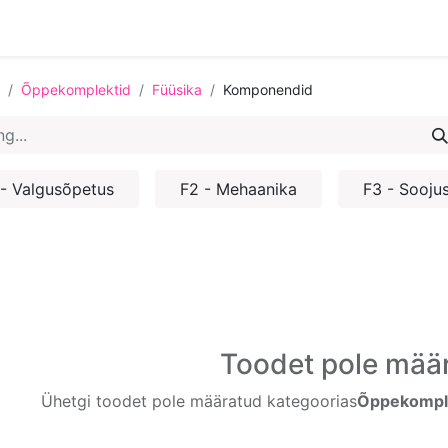
Õppekomplektid
Füüsika
Komponendid
 - Valgusõpetus
F2 - Mehaanika
F3 - Soojus
Toodet pole mää
Ühetgi toodet pole määratud kategoorias
Õppekomple