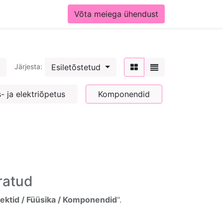
Võta meiega ühendust
Esiletõstetud
Järjesta:
- ja elektriõpetus
Komponendid
ratud
ktid / Füüsika / Komponendid
".