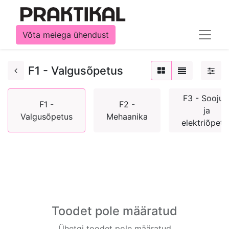
Võta meiega ühendust
F1 - Valgusõpetus
F3 - Soojus
F1 -
F2 -
ja
Valgusõpetus
Mehaanika
elektriõpetu
Toodet pole määratud
Ühetgi toodet pole määratud