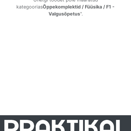
kategoorias
Õppekomplektid / Füüsika / F1 -
Valgusõpetus
".